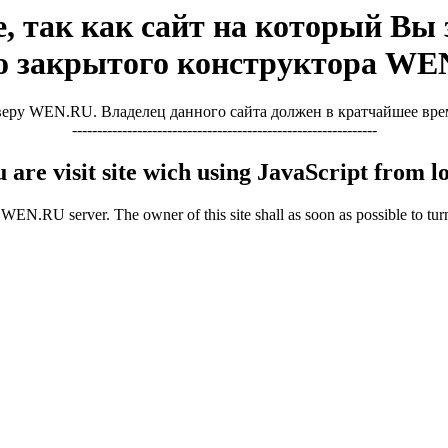
, так как сайт на который Вы з
о закрытого конструктора WE
ру WEN.RU. Владелец данного сайта должен в кратчайшее время 
-------------------------------------------------------------
u are visit site wich using JavaScript from
WEN.RU server. The owner of this site shall as soon as possible to turn 